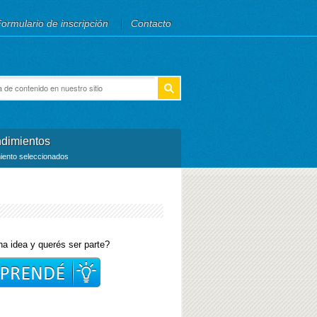
ormulario de inscripción
Contacto
is site
lario de búsqueda
dimientos
ento seleccionados
a idea y querés ser parte?