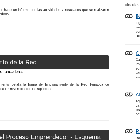
Vinculos
 hace un informe con las actividades y resultados que se realizaron
eríodo.
I
In
in
pe
Ur
C
Cá
to de la Red
In
so
os fundadores
va
as
mento detalla la forma de funcionamiento de la Red Temática de
e la Universidad de la República.
A
Ag
La
in
de
R
el Proceso Emprendedor - Esquema
Re