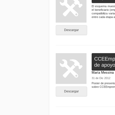
El esquema muestr
el beneficiario (
compatibiliza var
entre cada etapa-
Descargar
CCEEmpre
de apoyo
María Messina
31 de Dic 2012
Poster de presenta
sobre CCEEmprende
Descargar