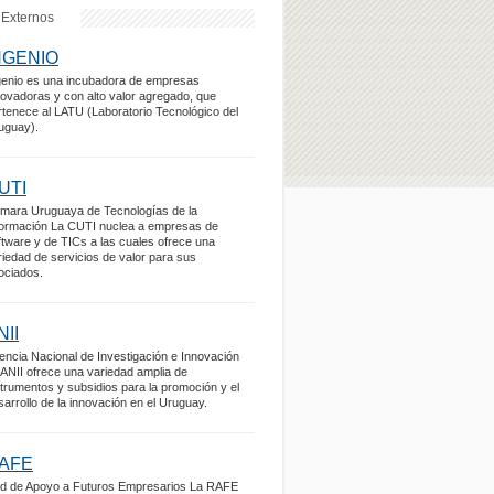
 Externos
NGENIO
genio es una incubadora de empresas
novadoras y con alto valor agregado, que
rtenece al LATU (Laboratorio Tecnológico del
uguay).
UTI
mara Uruguaya de Tecnologías de la
formación La CUTI nuclea a empresas de
ftware y de TICs a las cuales ofrece una
riedad de servicios de valor para sus
ociados.
NII
encia Nacional de Investigación e Innovación
 ANII ofrece una variedad amplia de
strumentos y subsidios para la promoción y el
sarrollo de la innovación en el Uruguay.
AFE
d de Apoyo a Futuros Empresarios La RAFE