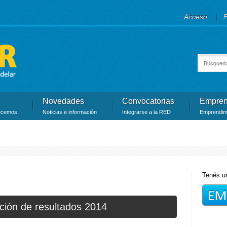
Jump to navigation
Acceso
F
Search th
Formu
Novedades
Convocatorias
Empren
ecemos
Noticias e información
Integrarse a la RED
Emprendimi
Tenés un
ción de resultados 2014