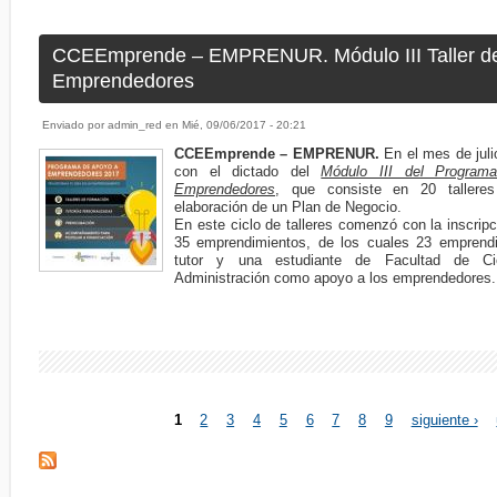
CCEEmprende – EMPRENUR. Módulo III Taller d
Emprendedores
Enviado por
admin_red
en
Mié, 09/06/2017 - 20:21
CCEEmprende – EMPRENUR.
En el mes de juli
con el dictado del
Módulo III del Program
Emprendedores
, que consiste en 20 talleres
elaboración de un Plan de Negocio.
En este ciclo de talleres comenzó con la inscri
35 emprendimientos, de los cuales 23 emprendi
tutor y una estudiante de Facultad de C
Administración como apoyo a los emprendedores.
1
2
3
4
5
6
7
8
9
siguiente ›
Páginas