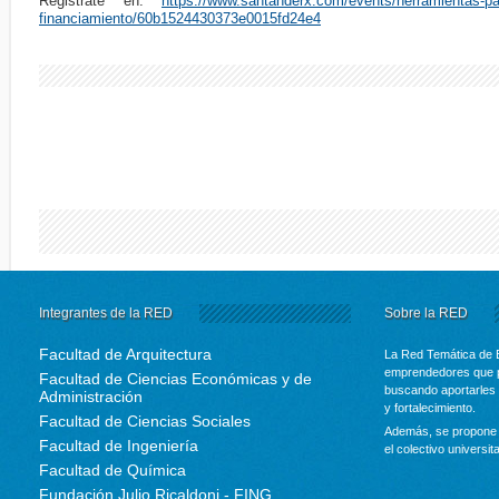
Registrate en:
https://www.santanderx.com/events/herramientas-p
financiamiento/60b1524430373e0015fd24e4
Integrantes de la RED
Sobre la RED
Facultad de Arquitectura
La Red Temática de 
emprendedores que p
Facultad de Ciencias Económicas y de
buscando aportarles 
Administración
y fortalecimiento.
Facultad de Ciencias Sociales
Además, se propone 
Facultad de Ingeniería
el colectivo universit
Facultad de Química
Fundación Julio Ricaldoni - FING