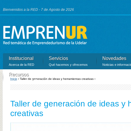
Ju
Bienvenidos a la RED - 7 de Agosto de 2026
Institucional
Servicios
Novedades
Acerca de la RED
Qué hacemos y ofrecemos
Noticias e informaci
Recursos
Inicio
›
Taller de generación de ideas y herramientas creativas ›
Recursos de la RED
Se encuentra usted aquí
Taller de generación de ideas y 
creativas