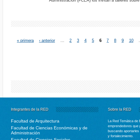
Administración (FCEA) los invitan a talleres sobre 
« primera
‹ anterior
…
2
3
4
5
6
7
8
9
10
Páginas
Integrantes de la RED
Sobre la RED
Facultad de Arquitectura
La Red Temática de 
emprendedores que p
Facultad de Ciencias Económicas y de
buscando aportarles 
Administración
y fortalecimiento.
Facultad de Ciencias Sociales