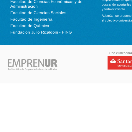
Facultad de Ciencias Económicas y de
buscando aportarles 
Administración
y fortalecimiento.
Facultad de Ciencias Sociales
Además, se propone 
Facultad de Ingeniería
el colectivo universit
Facultad de Química
Fundación Julio Ricaldoni - FING
Con el mecenaz
santande