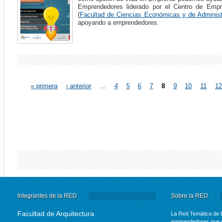
Emprendedores liderado por el Centro de Em
(
Facultad de Ciencias Económicas y de Administ
apoyando a emprendedores.
« primera
‹ anterior
…
4
5
6
7
8
9
10
11
1
Páginas
Integrantes de la RED
Sobre la RED
Facultad de Arquitectura
La Red Temática de 
emprendedores que p